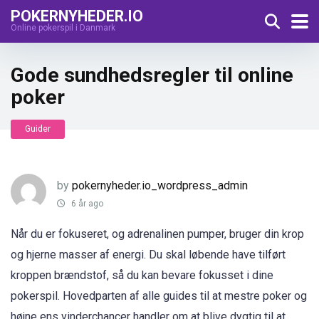
POKERNYHEDER.IO
Online pokerspil i Danmark
Gode sundhedsregler til online
poker
Guider
by
pokernyheder.io_wordpress_admin
6 år ago
Når du er fokuseret, og adrenalinen pumper, bruger din krop
og hjerne masser af energi. Du skal løbende have tilført
kroppen brændstof, så du kan bevare fokusset i dine
pokerspil. Hovedparten af alle guides til at mestre poker og
højne ens vinderchancer handler om at blive dygtig til at