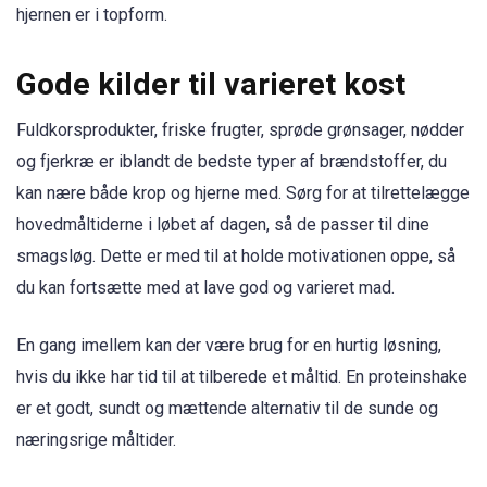
hjernen er i topform.
Gode kilder til varieret kost
Fuldkorsprodukter, friske frugter, sprøde grønsager, nødder
og fjerkræ er iblandt de bedste typer af brændstoffer, du
kan nære både krop og hjerne med. Sørg for at tilrettelægge
hovedmåltiderne i løbet af dagen, så de passer til dine
smagsløg. Dette er med til at holde motivationen oppe, så
du kan fortsætte med at lave god og varieret mad.
En gang imellem kan der være brug for en hurtig løsning,
hvis du ikke har tid til at tilberede et måltid. En proteinshake
er et godt, sundt og mættende alternativ til de sunde og
næringsrige måltider.