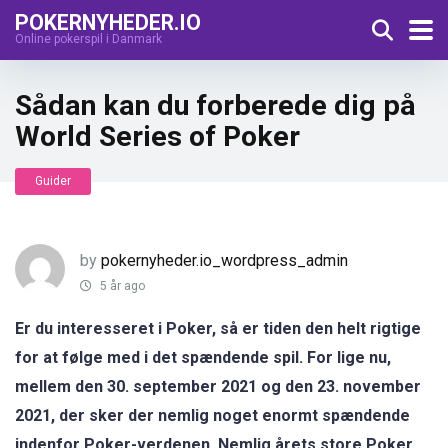
POKERNYHEDER.IO
Online pokerspil i Danmark
Sådan kan du forberede dig på
World Series of Poker
Guider
by
pokernyheder.io_wordpress_admin
5 år ago
Er du interesseret i Poker, så er tiden den helt rigtige
for at følge med i det spændende spil. For lige nu,
mellem den 30. september 2021 og den 23. november
2021, der sker der nemlig noget enormt spændende
indenfor Poker-verdenen. Nemlig årets store Poker