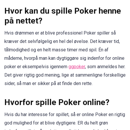
Hvor kan du spille Poker henne
på nettet?
Hvis drømmen er at blive professionel Poker spiller så
kræver det selvfølgelig en hel del øvelse. Det kræver tid,
tålmodighed og en helt masse timer med spil. Én af
måderne, hvorpå man kan dygtiggøre sig indenfor for online
poker er eksempelvis igennem
ggpoker
, som anmeldes her.
Det giver rigtig god mening, lige at sammenligne forskellige
sider, så man er sikker på at finde den rette.
Hvorfor spille Poker online?
Hvis du har interesse for spillet, så er online Poker en rigtig
god mulighed for at blive dygtigere. ER du helt grøn