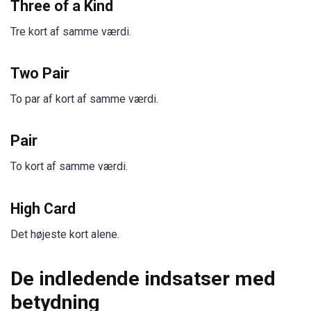
Three of a Kind
Tre kort af samme værdi.
Two Pair
To par af kort af samme værdi.
Pair
To kort af samme værdi.
High Card
Det højeste kort alene.
De indledende indsatser med
betydning