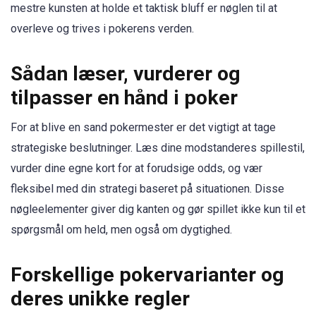
mestre kunsten at holde et taktisk bluff er nøglen til at
overleve og trives i pokerens verden.
Sådan læser, vurderer og
tilpasser en hånd i poker
For at blive en sand pokermester er det vigtigt at tage
strategiske beslutninger. Læs dine modstanderes spillestil,
vurder dine egne kort for at forudsige odds, og vær
fleksibel med din strategi baseret på situationen. Disse
nøgleelementer giver dig kanten og gør spillet ikke kun til et
spørgsmål om held, men også om dygtighed.
Forskellige pokervarianter og
deres unikke regler