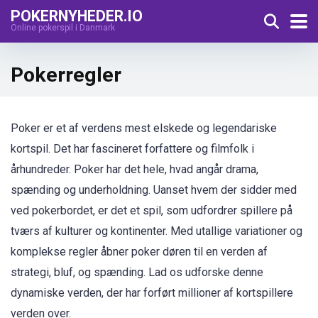
POKERNYHEDER.IO
Online pokerspil i Danmark
Pokerregler
Poker er et af verdens mest elskede og legendariske
kortspil. Det har fascineret forfattere og filmfolk i
århundreder. Poker har det hele, hvad angår drama,
spænding og underholdning. Uanset hvem der sidder med
ved pokerbordet, er det et spil, som udfordrer spillere på
tværs af kulturer og kontinenter. Med utallige variationer og
komplekse regler åbner poker døren til en verden af
strategi, bluf, og spænding. Lad os udforske denne
dynamiske verden, der har forført millioner af kortspillere
verden over.