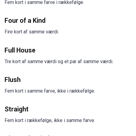
Fem kort i samme farve i rækkefølge.
Four of a Kind
Fire kort af samme værdi.
Full House
Tre kort af samme værdi og et par af samme værdi.
Flush
Fem kort i samme farve, ikke i rækkefølge.
Straight
Fem kort i rækkefølge, ikke i samme farve.