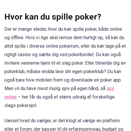
Hvor kan du spille poker?
Der er mange steder, hvor du kan spille poker, både online
og offline. Hvis vi lige skal remse dem hurtigt op, så kan du
altid spille i diverse online pokerrum, eller du kan tage på et
rigtigt casino og sætte dig ved pokerbordet. Du kan også
invitere vennerne hjem til et slag poker. Eller tilmelde dig en
pokerklub, måske endda lave din egen pokerklub? Du kan
også bare hive mobilen frem og downloade en poker app.
Men vil du have mest mulig sjov på egen hånd, så
spil
online
– her får du også et større udvalg af forskellige
slags pokerspil.
Uanset hvad du vælger, er det klogt at vælge en platform
eller et forum, der passer til dit erfaringsniveau, budget og