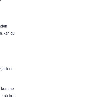
nden
n, kan du
kjack er
ler komme
me så tæt