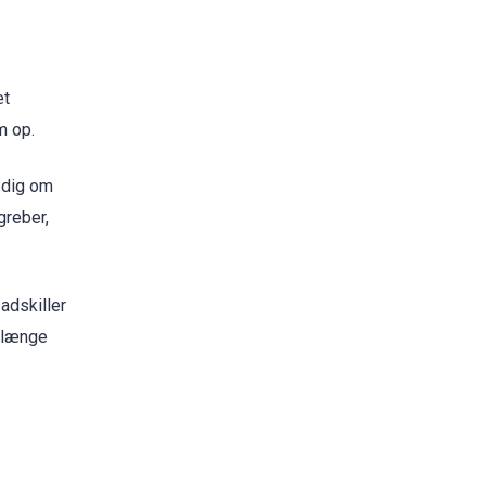
æt
m op.
r dig om
greber,
adskiller
e længe