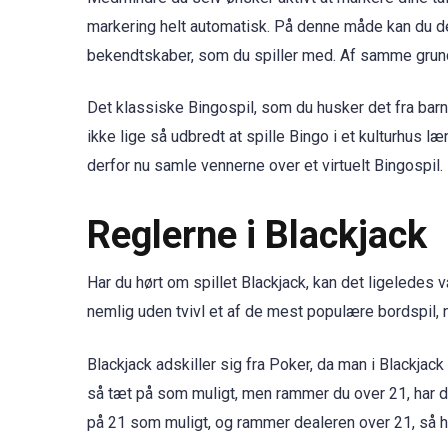
markering helt automatisk. På denne måde kan du de
bekendtskaber, som du spiller med. Af samme grund 
Det klassiske Bingospil, som du husker det fra ba
ikke lige så udbredt at spille Bingo i et kulturhus l
derfor nu samle vennerne over et virtuelt Bingospil.
Reglerne i Blackjack
Har du hørt om spillet Blackjack, kan det ligeledes 
nemlig uden tvivl et af de mest populære bordspil, n
Blackjack adskiller sig fra Poker, da man i Blackjac
så tæt på som muligt, men rammer du over 21, har d
på 21 som muligt, og rammer dealeren over 21, så h