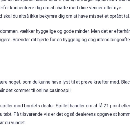
rfor koncentrere dig om at chatte med dine venner eller nye
skal du altså ikke bekymre dig om at have misset et opråbt tal.
rndommen, vækker hyggelige og gode minder. Men det er efterhå
ængere. Brænder dit hjerte for en hyggelig og dog intens bingoafte
være noget, som du kunne have lyst til at prøve kræfter med. Blac
år det kommer til online casinospil.
k spiller mod bordets dealer. Spillet handler om at få 21 point el
u tabt. På tilsvarende vis er det også dealerens opgave at kom
ar du vundet.