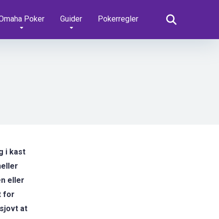
Omaha Poker
Guider
Pokerregler
 i kast
eller
n eller
 for
sjovt at