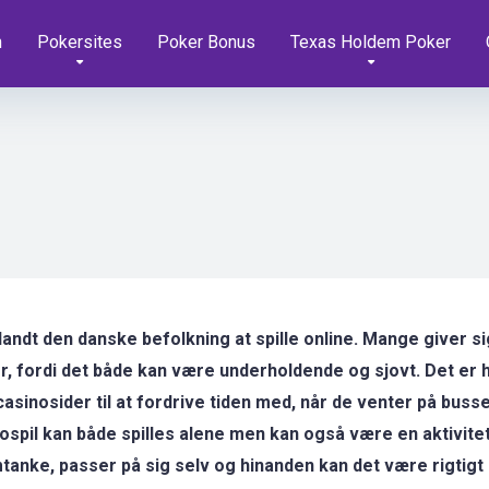
n
Pokersites
Poker Bonus
Texas Holdem Poker
ndt den danske befolkning at spille online. Mange giver sig
er, fordi det både kan være underholdende og sjovt. Det er h
casinosider til at fordrive tiden med, når de venter på busse
nospil kan både spilles alene men kan også være en aktivitet
anke, passer på sig selv og hinanden kan det være rigtigt 