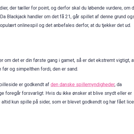
ier, der tæller for point, og derfor skal du løbende vurdere, om 
r. Da Blackjack handler om det få 21, går spillet af denne grund o
 populært onlinespil og det anbefales derfor, at du tjekker det ud.
er om det er din første gang i gamet, så er det ekstremt vigtigt, a
 før og simpelthen fordi, den er sand.
pilleside er godkendt af
den danske spillemyndigheder
, da
e foregår forsvarligt. Hvis du ikke ønsker at blive snydt eller er
u altid kun spille på sider, som er blevet godkendt og har fået lic