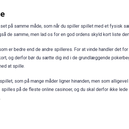
ne
t set på samme måde, som når du spiller spillet med et fysisk s
gså de samme, men lad os for en god ordens skyld kort liste de
som er bedre end de andre spilleres. For at vinde handler det fo
ort, og derfor bør du sætte dig ind i de grundlæggende pokerbe
ed at spille.
 spillet, som på mange måder ligner hinanden, men som alligevel 
 spilles på de fleste online casinoer, og du skal derfor ikke led
.