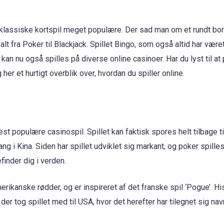
e klassiske kortspil meget populære. Der sad man om et rundt b
 alt fra Poker til Blackjack. Spillet Bingo, som også altid har være
an nu også spilles på diverse online casinoer. Har du lyst til at
her et hurtigt overblik over, hvordan du spiller online.
populære casinospil. Spillet kan faktisk spores helt tilbage ti
 i Kina. Siden har spillet udviklet sig markant, og poker spilles
finder dig i verden.
erikanske rødder, og er inspireret af det franske spil ‘Pogue’. Hi
er tog spillet med til USA, hvor det herefter har tilegnet sig nav