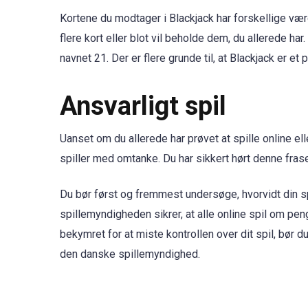
Kortene du modtager i Blackjack har forskellige værd
flere kort eller blot vil beholde dem, du allerede ha
navnet 21. Der er flere grunde til, at Blackjack er et
Ansvarligt spil
Uanset om du allerede har prøvet at spille online ell
spiller med omtanke. Du har sikkert hørt denne frase
Du bør først og fremmest undersøge, hvorvidt din s
spillemyndigheden sikrer, at alle online spil om peng
bekymret for at miste kontrollen over dit spil, bør d
den danske spillemyndighed.