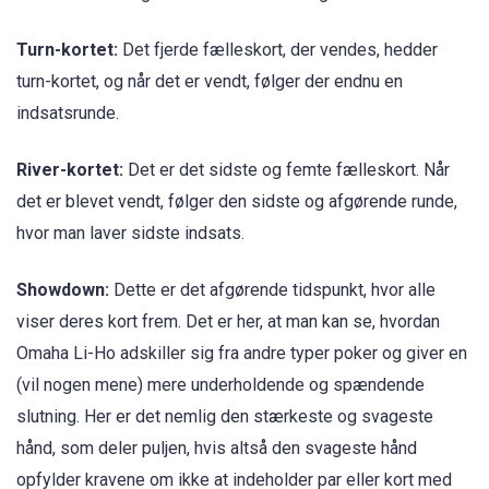
Turn-kortet:
Det fjerde fælleskort, der vendes, hedder
turn-kortet, og når det er vendt, følger der endnu en
indsatsrunde.
River-kortet:
Det er det sidste og femte fælleskort. Når
det er blevet vendt, følger den sidste og afgørende runde,
hvor man laver sidste indsats.
Showdown:
Dette er det afgørende tidspunkt, hvor alle
viser deres kort frem. Det er her, at man kan se, hvordan
Omaha Li-Ho adskiller sig fra andre typer poker og giver en
(vil nogen mene) mere underholdende og spændende
slutning. Her er det nemlig den stærkeste og svageste
hånd, som deler puljen, hvis altså den svageste hånd
opfylder kravene om ikke at indeholder par eller kort med