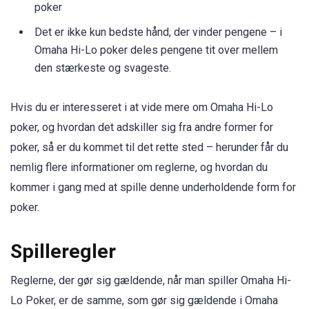
poker
Det er ikke kun bedste hånd, der vinder pengene – i
Omaha Hi-Lo poker deles pengene tit over mellem
den stærkeste og svageste.
Hvis du er interesseret i at vide mere om Omaha Hi-Lo
poker, og hvordan det adskiller sig fra andre former for
poker, så er du kommet til det rette sted – herunder får du
nemlig flere informationer om reglerne, og hvordan du
kommer i gang med at spille denne underholdende form for
poker.
Spilleregler
Reglerne, der gør sig gældende, når man spiller Omaha Hi-
Lo Poker, er de samme, som gør sig gældende i Omaha