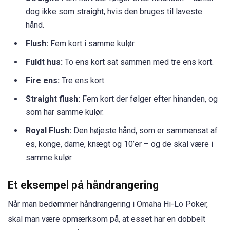
dog ikke som straight, hvis den bruges til laveste
hånd.
Flush:
Fem kort i samme kulør.
Fuldt hus:
To ens kort sat sammen med tre ens kort.
Fire ens:
Tre ens kort.
Straight flush:
Fem kort der følger efter hinanden, og
som har samme kulør.
Royal Flush:
Den højeste hånd, som er sammensat af
es, konge, dame, knægt og 10’er – og de skal være i
samme kulør.
Et eksempel på håndrangering
Når man bedømmer håndrangering i Omaha Hi-Lo Poker,
skal man være opmærksom på, at esset har en dobbelt