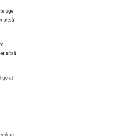
ste uge
r altså
ye
er altså
lige at
står af