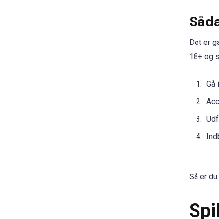
Såda
Det er g
18+ og s
Gå i
Acc
Udf
Ind
Så er du
Spi