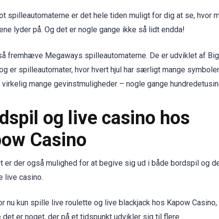
ot spilleautomaterne er det hele tiden muligt for dig at se, hvor 
ene lyder på. Og det er nogle gange ikke så lidt endda!
gså fremhæve Megaways spilleautomaterne. De er udviklet af Bi
og er spilleautomater, hvor hvert hjul har særligt mange symboler
g virkelig mange gevinstmuligheder – nogle gange hundredetusin
dspil og live casino hos
ow Casino
 er der også mulighed for at begive sig ud i både bordspil og d
 live casino.
or nu kun spille live roulette og live blackjack hos Kapow Casino
det er noget, der på et tidspunkt udvikler sig til flere.