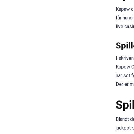
Kapaw cas
får hund
live casi
Spil
I skrive
Kapow Ca
har set f
Der er m
Spi
Blandt d
jackpot 