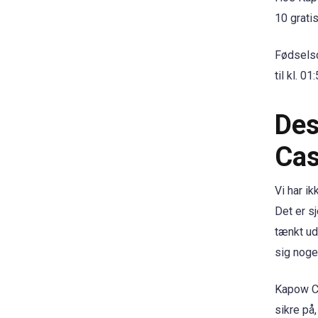
10 gratis
Fødselsd
til kl. 0
Des
Cas
Vi har ik
Det er sj
tænkt ud
sig noget
Kapow Ca
sikre på,