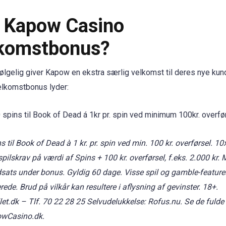
 Kapow Casino
komstbonus?
følgelig giver Kapow en ekstra særlig velkomst til deres nye kun
lkomstbonus lyder:
 spins til Book of Dead á 1kr pr. spin ved minimum 100kr. overfø
 til Book of Dead à 1 kr. pr. spin ved min. 100 kr. overførsel. 10
ilskrav på værdi af Spins + 100 kr. overførsel, f.eks. 2.000 kr.
indsats under bonus. Gyldig 60 dage. Visse spil og gamble-featur
ede. Brud på vilkår kan resultere i aflysning af gevinster. 18+.
let.dk – Tlf. 70 22 28 25 Selvudelukkelse: Rofus.nu. Se de fulde 
wCasino.dk.