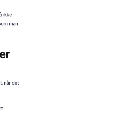
å ikke
, som man
er
, når det
rt