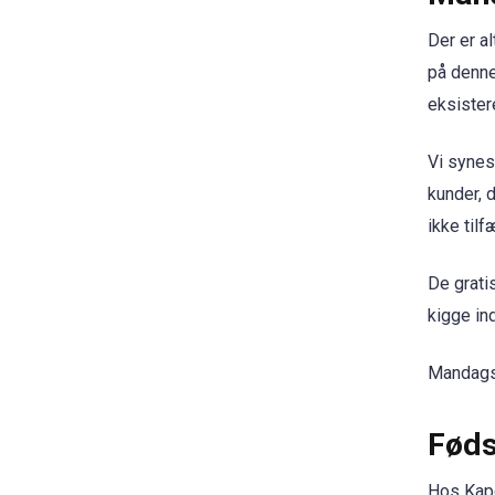
Der er a
på denne
eksister
Vi synes
kunder, 
ikke til
De gratis
kigge ind
Mandagss
Føds
Hos Kapo