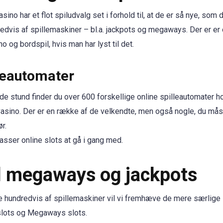
ino har et flot spiludvalg set i forhold til, at de er så nye, som 
redvis af spillemaskiner – bl.a. jackpots og megaways. Der er er
no og bordspil, hvis man har lyst til det.
leautomater
nde stund finder du over 600 forskellige online spilleautomater h
sino. Der er en række af de velkendte, men også nogle, du mås
ør.
asser online slots at gå i gang med.
l megaways og jackpots
e hundredvis af spillemaskiner vil vi fremhæve de mere særlige
slots og Megaways slots.