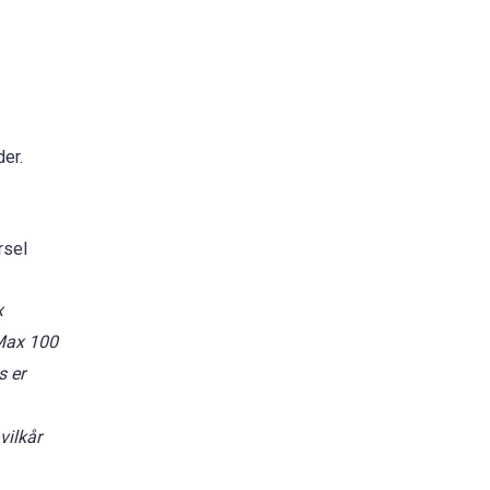
der.
rsel
x
 Max 100
es
er
vilkår